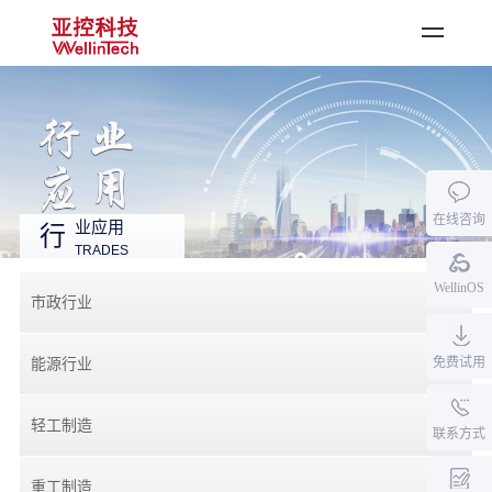
登录
·
注册
首页
公司产品
在线咨询
行业应用
业应用
行
TRADES
资料中心
WellinOS
新闻中心
市政行业
关于亚控
免费试用
能源行业
加入我们
轻工制造
联系方式
重工制造