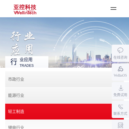
登录
·
注册
首页
公司产品
在线咨询
行业应用
业应用
行
TRADES
资料中心
WellinOS
新闻中心
市政行业
关于亚控
免费试用
能源行业
加入我们
轻工制造
联系方式
锂电行业