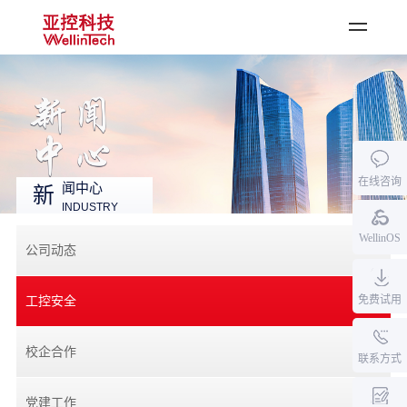
登录
·
注册
首页
公司产品
在线咨询
行业应用
闻中心
新
INDUSTRY
资料中心
WellinOS
新闻中心
公司动态
关于亚控
免费试用
工控安全
加入我们
校企合作
联系方式
党建工作