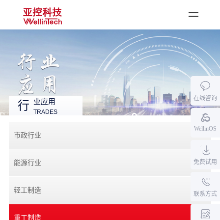
登录
·
注册
首页
公司产品
在线咨询
行业应用
业应用
行
TRADES
资料中心
WellinOS
新闻中心
市政行业
关于亚控
免费试用
能源行业
加入我们
轻工制造
联系方式
重工制造