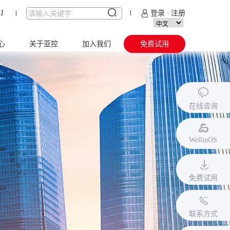
51
登录
·
注册
心
关于亚控
加入我们
免费试用
态
公司简介
校园招聘
全
服务体系
社会招聘
在线咨询
作
企业文化
联合实验室
作
发展历程
WellinOS
区
联系亚控
免费试用
联系方式