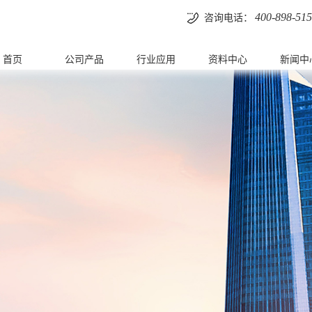
400-898-51
咨询电话：
首页
公司产品
行业应用
资料中心
新闻中
工业云操作系统
市政行业
软件下载
公司动
管控一体化平台
能源行业
驱动下载
工控安
工业物联网平台
轻工制造
资料下载
校企合
实时数据库平台
重工制造
视频教程
党建工
信创SCADA平台
常见问题
论文专
监控系统平台
亚控知识库
半导体协议通讯平
台
数据采集软件平台