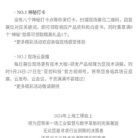
·
NO.1 神秘打卡
设有八个神秘打卡点等你来打卡，扫描现场展位二维码，回复
展位对应关键词，即可领取相应产品资料和白皮书，同时集章满8
个“神秘”勋章可领取精美礼品1个。
*更多精彩活动欢迎亲临现场感受体验
·
NO.2 现场云直播
每日展位现场更有技术大咖+研发产品经理为您技术讲解。同
时9月24日-27日在"亚控科技"官方视频号，将带您身临其境云逛
展、云发布、云会议，干货满满不容错过！
*更多精彩活动敬请期待
2024年上海工博会上
将为您带来一场工业智慧与数字革新的完美邂逅
无论您是寻求行业洞察的决策者