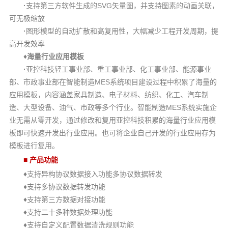
·
SVG
支
持第三方软件生成的
矢量图，并支持图素的动画关联，
可无极缩放
·
图
形模型的自动扩散和高复用性，大幅减少工程开发周期，提
高开发效率
♦
海量行业应用模板
·
亚
控科技轻工事业部、重工事业部、化工事业部、能源事业
MES
部、市政事业部在智能制造
系统项目建设过程中积累了海量的
应用模板，内容涵盖家具制造、电子材料、纺织、化工、汽车制
MES
造、大型设备、油气、市政等多个行业。智能制造
系统实施企
业无需从零开发，通过修改和复用亚控科技积累的海量行业应用模
板即可快速开发出行业应用。也可将企业自己开发的行业应用存为
模板进行复用。
■
产品功能
♦
支
持异构协议数据接入功能多协议数据转发
♦
支持
多协议数据转发功能
♦
支持
第三方数据对接功能
♦
支持
二十多种数据处理功能
♦
支
持自定义配置数据清洗规则功能