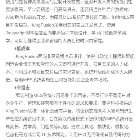
使用的是各种高级语言的定制开发模式，这对开发人员的技能门槛
要求很高，至少要精通一门高级语言。还要精通各种后台数据库、
Web
MES
MES
后台和前端开发，为降低
系统开发技能门槛，加快
项
KingFusion
目开发周期，
采用组态配置式开发模式，使用
Javascript
脚本语言面向非高级程序员设计，学习门槛低简单易
学，可以让懂得工艺和管理的人员在短时间内掌握。
♦
低成本
·
Ki
ngFusion
面向非高级程序员设计，使得自动化工程师和智能
制造企业懂工艺和管理的人员即可进行开发，项目实施的人力成
本、时间成本和项目交付后的需求变更、系统升级维护成本大大降
MES
低，帮助
系统实施企业和智能制造企业降本增效。
♦
全组态
·
MES
智
能制造
系统应用场景千姿百态，不同行业不同用户对
企业生产、管理和经营都有个性化的需求和要求。亚控科技提供的
KingFusion
管控一体化全组态平台，将全组态理念引入智能制造生
MES
产管控系统建设中来，旨在解决传统模式下智能制造
系统开发
周期长、成本高、门槛高等问题。通过工具化、模块化、模板化、
IT
组态化等方式实现
技术赋能，让用户以无代码或者低代码的方