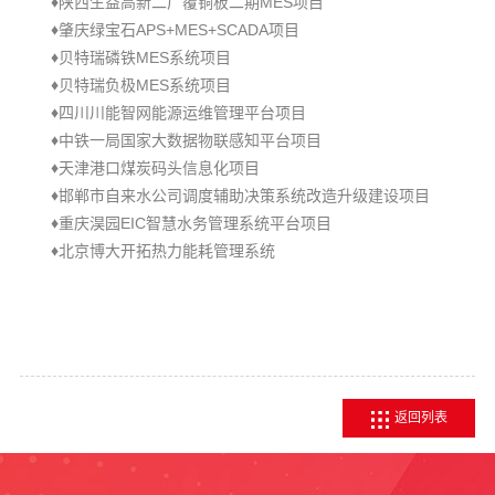
♦
MES
陕西生益高新二厂覆铜板二期
项目
♦
APS+MES+SCADA
肇
庆绿宝石
项目
♦
MES
贝特瑞磷铁
系统项目
♦
MES
贝特
瑞负极
系统项目
♦
四川
川能智网能源运维管理平台项目
♦
中
铁一局国家大数据物联感知平台项目
♦
天
津港口煤炭码头信息化项目
♦
邯郸
市自来水公司调度辅助决策系统改造升级建设项目
♦
EIC
重
庆淏园
智慧水务管理系统平台项目
♦
北京博大开拓热力能耗管理系统
返回列表