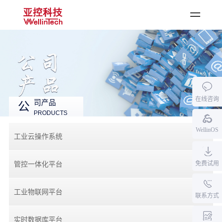
登录
·
注册
首页
公司产品
在线咨询
行业应用
司产品
公
PRODUCTS
资料中心
WellinOS
新闻中心
工业云操作系统
关于亚控
免费试用
管控一体化平台
加入我们
工业物联网平台
联系方式
实时数据库平台