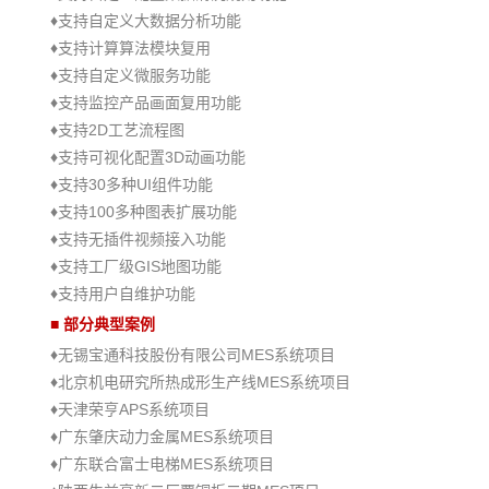
♦
支持
自定义大数据分析功能
♦
支
持计算算法模块复用
♦
支
持自定义微服务功能
♦
支
持监控产品画面复用功能
♦
2D
支
持
工艺流程图
♦
3D
支持
可视化配置
动画功能
♦
30
UI
支
持
多种
组件功能
♦
1
00
支持
多种图表扩展功能
♦
支
持无插件视频接入功能
♦
GIS
支持工厂级
地图功能
♦
支持用户自维护功能
■
部分典型案例
♦
MES
无锡宝通科技股份有限公司
系统项目
♦
MES
北京机电研究所热成形生产线
系统项目
♦
APS
天津荣亨
系统项目
♦
MES
广
东肇庆动力金属
系统项目
♦
MES
广
东联合富士电梯
系统项目