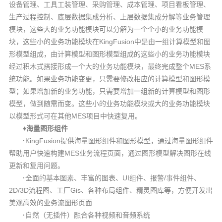
设备管理、工具工装管理、采购管理、成本管理、项目看板管理、
生产过程控制、底层数据集成分析、上层数据集成分解等业务管理
模块，这些大的业务功能模块可以分解为一个个小的业务功能模
KingFusion
块，这些小的业务功能模块在
中是由一组计算模型和图
形模型组成，由计算模型和图形模型组成的这些小的业务功能模块
MES
经过积木式搭接形成一个大的业务功能模块，最终完成整个
系
统功能。如果业务功能变更，只需要修改相应的计算模型和图形模
型；如果增加新的业务功能，只需要增加一组新的计算模型和图形
模型，做到随需而变。这些小的业务功能模块或大的业务功能模块
MES
以模型形式可在其他
项目中快速复用。
♦
海量图形组件
·
KingFusion
提供海量图形组件和图形模型，通过海量图形组件
MES
帮助用户快速构建
业务流程页面，通过图形模型解决图形在线
更新和复用问题。
·
UI
/
全
面的基本图素、丰富的图表、
组件、报警
事件组件、
2D/3D
Gis
流程图、工厂
、各种布局组件、精灵图库等，方便开发出
美观高效的业务流图形页面
·
自然
（无插件）融合各种视频和音频系统