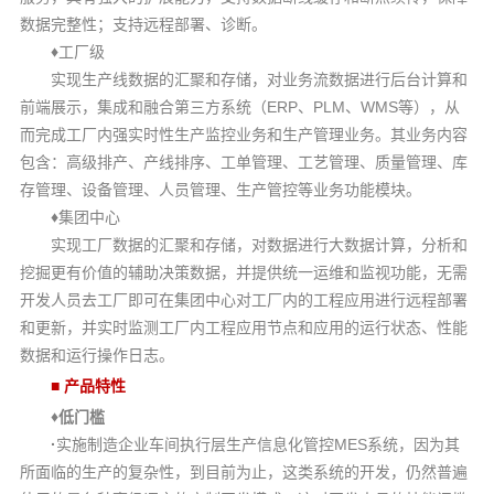
数据完整性；支持远程部署、诊断。
♦
工厂级
实现生产线数据的汇聚和存储，对业务流数据进行后台计算和
ERP
PLM
WMS
前端展示，集成和融合第三方系统（
、
、
等），从
而完成工厂内强实时性生产监控业务和生产管理业务。其业务内容
包含：高级排产、产线排序、工单管理、工艺管理、质量管理、库
存管理、设备管理、人员管理、生产管控等业务功能模块。
♦
集团中心
实现工厂数据的汇聚和存储，对数据进行大数据计算，分析和
挖掘更有价值的辅助决策数据，并提供统一运维和监视功能，无需
开发人员去工厂即可在集团中心对工厂内的工程应用进行远程部署
和更新，并实时监测工厂内工程应用节点和应用的运行状态、性能
数据和运行操作日志。
■
产品特性
♦
低门槛
·
MES
实施制造企业车间执行层生产信息化管控
系统，因为其
所面临的生产的复杂性，到目前为止，这类系统的开发，仍然普遍