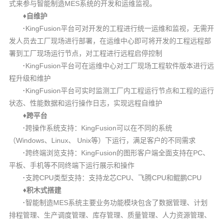
MES
式来参与智能制造
系统的开发和运维监视。
♦
自维护
·
KingF
usion
平台可对开发的工程进行统一运维和监视，无需开
发人员去工厂现场进行部署，在运维中心即可将开发的工程远程部
署到工厂现场运行节点，对工程进行远程启停控制
·
King
Fusion
平台可在运维中心对工厂现场工程软件版本进行远
程升级和维护
·
King
Fusion
平台可实时监测工厂内工程运行节点和工程的运行
状态、性能数据和运行操作日志，实现远程自维护
♦
跨平台
·
KingFusion
跨操作
系统支持：
可以在不同的系统
Windows
Linux
Unix
（
、
、
等）下运行，满足客户的不同需求
·
KingFusion
PC
跨终
端浏览支持：
的图形客户端全面支持在
、
平板、手机等不同终端下运行展示和操作
·
CPU
CPU
CPU
CPU
支跨
类型支持：支持龙芯
、飞腾
和鲲鹏
♦
积木式搭建
·
MES
智能制造
系统主要业务功能模块包含了数据管理、计划
排程管理、生产调度管理、库存管理、质量管理、人力资源管理、