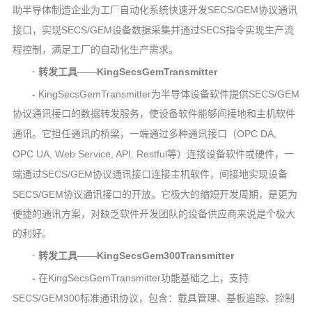
SECS/GEM
助半导体制造企业为工厂自动化系统快速开发
协议通讯
SECS/GEM
SECS
接口，实现
设备数据采集并通过
指令实现生产流
程控制，满足工厂的自动化生产需求。
KingSecsGemTransmitter
· 转发工具——
-
KingSecsGemTransmitter
SECS/GEM
为半导体设备软件提供
协议通讯接口的数据转发服务，使设备软件能够间接地和主机软件
OPC DA,
通讯。它担任通讯的桥梁，一端通过多种通讯接口（
OPC UA, Web Service, API, Restful
等）连接设备软件或硬件，一
SECS/GEM
端通过
协议通讯接口连接主机软件，间接地实现设备
SECS/GEM
协议通讯接口的开放。它极大的缩短开发周期，是更为
便捷的通讯方案，对缺乏软件开发团队的设备供应商来说是个极大
的利好。
KingSecsGem300Transmitter
· 转发工具——
-
KingSecsGemTransmitter
在
功能基础之上，支持
SECS/GEM300
标准通讯协议，包含：载具管理、基板追踪、控制