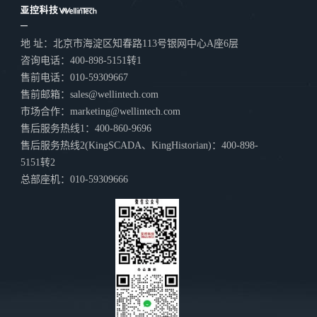
地 址：北京市海淀区知春路113号银网中心A座6层
咨询电话：400-898-5151转1
售前电话：010-59309667
售前邮箱：sales@wellintech.com
市场合作：marketing@wellintech.com
售后服务热线1：400-860-9696
售后服务热线2(KingSCADA、KingHistorian)：400-898-
5151转2
总部座机：010-59309666