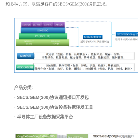
和多种方案，以满足客户的SECS/GEM(300)通讯需求。
:
产品分类
SECS/GEM(300)
·
协议通讯接口开发包
SECS/GEM(300)
·
协议设备数据转发工具
· 半导体工厂设备数据采集平台