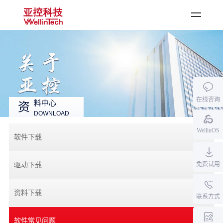
登录
·
注册
首页
公司产品
在线咨询
行业应用
料中心
资
DOWNLOAD
资料中心
WellinOS
新闻中心
软件下载
关于亚控
免费试用
驱动下载
加入我们
资料下载
联系方式
软件常见问题