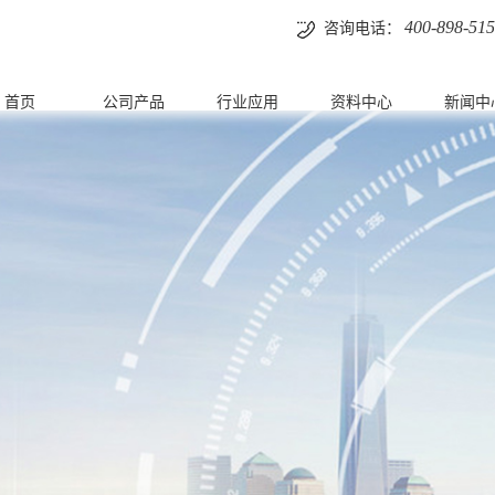
400-898-51
咨询电话：
首页
公司产品
行业应用
资料中心
新闻中
工业云操作系统
市政行业
软件下载
公司动
管控一体化平台
能源行业
驱动下载
工控安
工业物联网平台
轻工制造
资料下载
校企合
实时数据库平台
重工制造
视频教程
党建工
信创SCADA平台
常见问题
论文专
监控系统平台
亚控知识库
半导体协议通讯平
台
数据采集软件平台