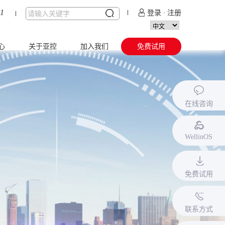
51
登录
·
注册
心
关于亚控
加入我们
免费试用
态
公司简介
校园招聘
全
服务体系
社会招聘
在线咨询
作
企业文化
联合实验室
作
发展历程
WellinOS
区
联系亚控
免费试用
联系方式